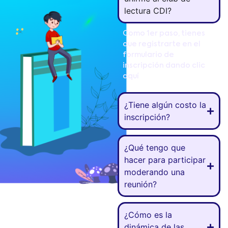
lectura CDI?
Como 1er paso, tienes
que registrarte en el
formulario de
inscripción dando clic
aquí
¿Tiene algún costo la
inscripción?
¿Qué tengo que
hacer para participar
moderando una
reunión?
¿Cómo es la
dinámica de las