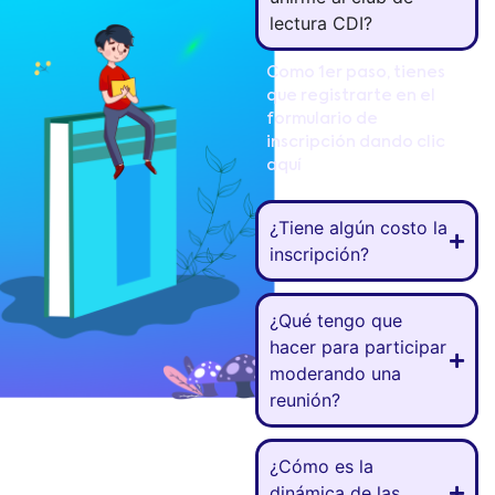
lectura CDI?
Como 1er paso, tienes
que registrarte en el
formulario de
inscripción dando clic
aquí
¿Tiene algún costo la
inscripción?
¿Qué tengo que
hacer para participar
moderando una
reunión?
¿Cómo es la
dinámica de las